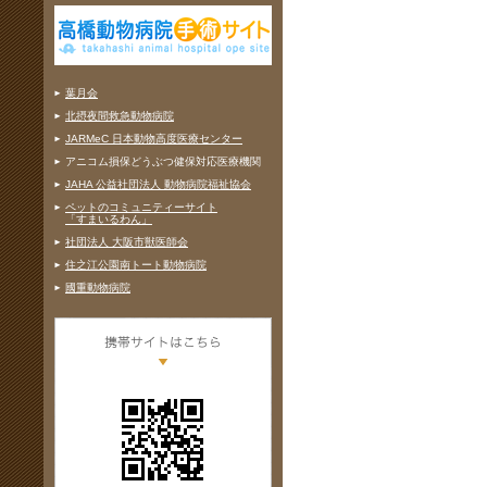
葉月会
北摂夜間救急動物病院
JARMeC 日本動物高度医療センター
アニコム損保どうぶつ健保対応医療機関
JAHA 公益社団法人 動物病院福祉協会
ペットのコミュニティーサイト
「すまいるわん」
社団法人 大阪市獣医師会
住之江公園南トート動物病院
國重動物病院