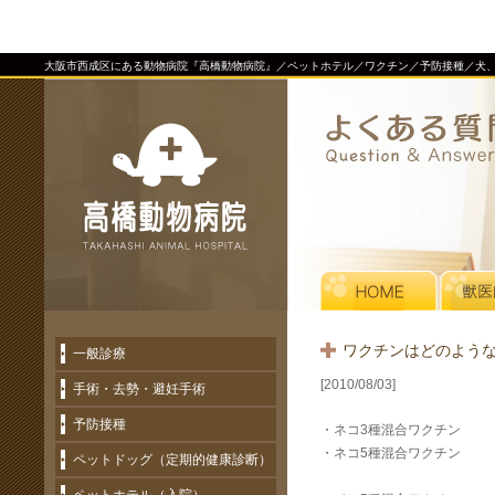
大阪市西成区にある動物病院『高橋動物病院』／ペットホテル／ワクチン／予防接種／犬
ワクチンはどのよう
一般診療
[2010/08/03]
手術・去勢・避妊手術
予防接種
・ネコ3種混合ワクチン
・ネコ5種混合ワクチン
ペットドッグ（定期的健康診断）