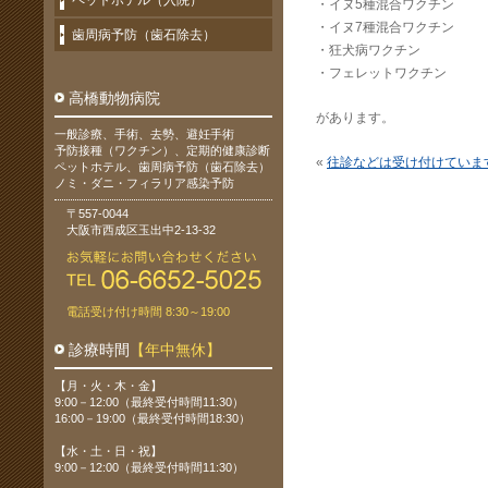
ペットホテル（入院）
・イヌ5種混合ワクチン
・イヌ7種混合ワクチン
歯周病予防（歯石除去）
・狂犬病ワクチン
・フェレットワクチン
高橋動物病院
があります。
一般診療、手術、去勢、避妊手術
予防接種（ワクチン）、定期的健康診断
«
往診などは受け付けていま
ペットホテル、歯周病予防（歯石除去）
ノミ・ダニ・フィラリア感染予防
〒557-0044
大阪市西成区玉出中2-13-32
電話受け付け時間 8:30～19:00
診療時間
【年中無休】
【月・火・木・金】
9:00－12:00（最終受付時間11:30）
16:00－19:00（最終受付時間18:30）
【水・土・日・祝】
9:00－12:00（最終受付時間11:30）