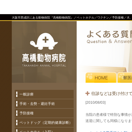
大阪市西成区にある動物病院『高橋動物病院』／ペットホテル／ワクチン／予防接種／犬
往診などは受け付け
一般診療
[2010/08/03]
手術・去勢・避妊手術
予防接種
当院の患者様で特別な事情が
送迎に関しても同様になりま
ペットドッグ（定期的健康診断）