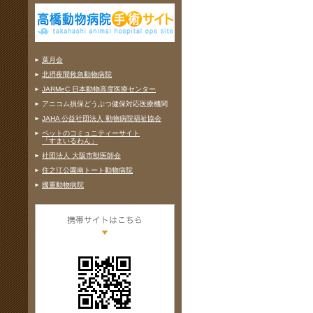
葉月会
北摂夜間救急動物病院
JARMeC 日本動物高度医療センター
アニコム損保どうぶつ健保対応医療機関
JAHA 公益社団法人 動物病院福祉協会
ペットのコミュニティーサイト
「すまいるわん」
社団法人 大阪市獣医師会
住之江公園南トート動物病院
國重動物病院